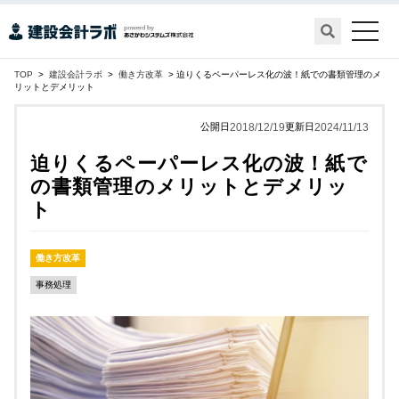
toggle
naviga
TOP
>
建設会計ラボ
>
働き方改革
> 迫りくるペーパーレス化の波！紙での書類管理のメ
リットとデメリット
公開日
2018/12/19
更新日
2024/11/13
迫りくるペーパーレス化の波！紙で
の書類管理のメリットとデメリッ
ト
働き方改革
事務処理