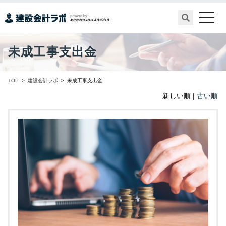
toggle
naviga
未成工事支出金
TOP
>
建設会計ラボ
> 未成工事支出金
新しい順 |
古い順