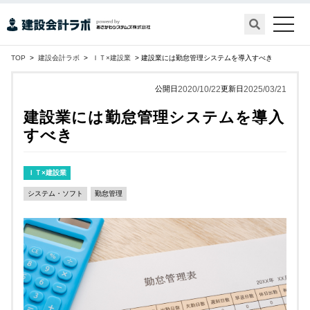
toggle
naviga
TOP
>
建設会計ラボ
>
ＩＴ×建設業
> 建設業には勤怠管理システムを導入すべき
公開日
2020/10/22
更新日
2025/03/21
建設業には勤怠管理システムを導入
すべき
ＩＴ×建設業
システム・ソフト
勤怠管理