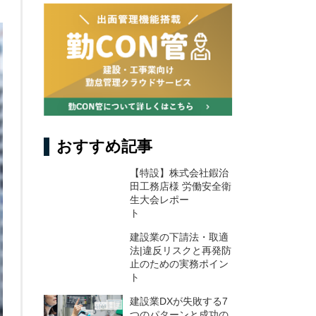
おすすめ記事
【特設】株式会社鍜治
田工務店様 労働安全衛
生大会レポー
ト
建設業の下請法・取適
法|違反リスクと再発防
止のための実務ポイン
ト
建設業DXが失敗する7
つのパターンと成功の