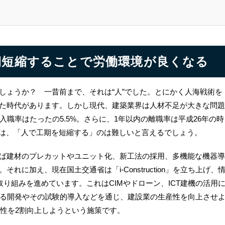
期短縮することで労働環境が良くなる
しょうか？ 一昔前まで、それは“人”でした。とにかく人海戦術を
た時代があります。しかし現代、建築業界は人材不足が大きな問題
入職率はたったの5.5%。さらに、1年以内の離職率は平成26年の時
では、「人で工期を短縮する」のは難しいと言えるでしょう。
ば建材のプレカットやユニット化、新工法の採用、多機能な機器導
に加え、現在国土交通省は「i-Construction」を立ち上げ、
取り組みを進めています。これはCIMやドローン、ICT建機の活用
シアムによる開発やその試験的導入などを通じ、建設業の生産性を向上させ
産性を2割向上しようという施策です。