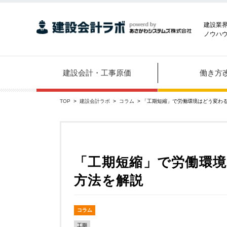
建設業
ノウハ
建設会計・工事原価
働き方
TOP
>
建設会計ラボ
>
コラム
> 「工期短縮」で労働環境はどう変わ
「工期短縮」で労働環
方法を解説
コラム
工期