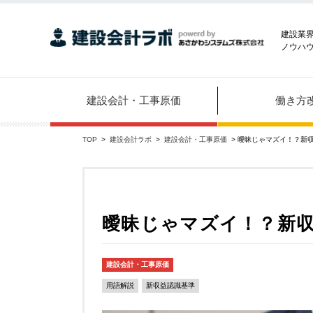
建設業
ノウハ
建設会計・工事原価
働き方
TOP
>
建設会計ラボ
>
建設会計・工事原価
> 曖昧じゃマズイ！？新
曖昧じゃマズイ！？新
建設会計・工事原価
用語解説
新収益認識基準