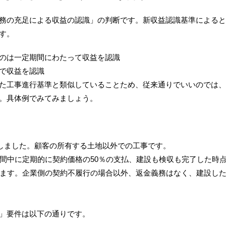
務の充足による収益の認識」の判断です。新収益認識
基準によると
す。
のは一定期間にわたって収益を認識
で収益を認識
た工事進行基準と類似していることため、従来通りでい
いのでは、
。具体例でみてみましょう。
しました。顧客の所有する土地以外での工事です。
期間中に定期的に契約価格の50％の支払、建設も検収も完
了した時
います。企業側の契約不履行の場合以外、返金
義務はなく、建設し
」要件は以下の通りです。