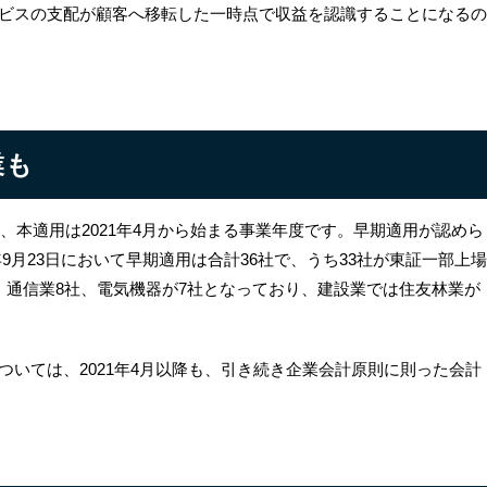
ビスの支配が顧客へ移転した一時点で収益
を認識することになるの
業も
が、本適用は2021年4月から始まる事業年度です。早期適用が認めら
9年9月23日において早期適用は合計36社で、うち33社が東証一部上場
・通信業8社、電気機器が7社となっており、建設業では住友林業が
いては、2021年4月以降も、引き続き企業会計原則に則った会計