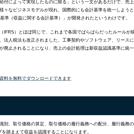
給付によって実現したものに限る」という一文があるだけで、売上
様々なビジネスモデルが現れ、国際的にも会計基準を統一しようと
認識基準（収益に関する会計基準）」が開発されたというわけです。
（IFRS）とほぼ同じで、これまで各国でばらばらだったルールが
、法人税法も改正されました。工事契約やソフトウェア、リースに
が廃止されることになり、売上の会計処理は新収益認識基準に統一
資料を無料でダウンロードできます
要
識別、取引価格の算定、取引価格の履行義務への配
分、履行義務の
プを踏まえて収益を認識することになります。