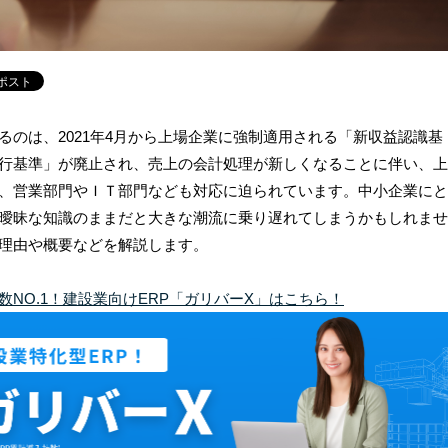
のは、2021年4月から上場企業に強制適用される「新収益認識基
行基準」が廃止され、売上の会計処理が新しくなることに伴い、
上
、営業部門やＩＴ部門なども対応に迫られています。
中小企業にと
曖昧な知識のままだと大きな潮流に乗り遅れてしまうかもしれませ
理由や概要などを解説します。
NO.1！建設業向けERP「ガリバーX」はこちら！