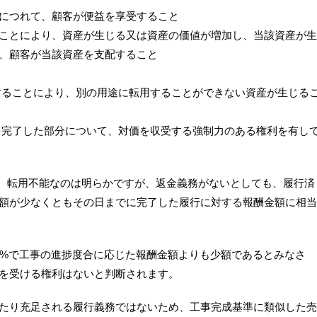
につれて、顧客が便益を享受すること
ことにより、資産が生じる又は資産の価値が
増加し、当該資産が生
、顧客が当該資産を支配すること
することにより、別の用途に転用することができない
資産が生じる
を完了した部分について、対価を収受する強制力
のある権利を有し
す。転用不能なのは明らかですが、返金義務がないとしても
、履行済
額が少なくともその日までに完了した履行に対
する報酬金額に相当
0%で工事の進捗度合に応じた報酬金額よりも少額であ
るとみなさ
を受ける権利はないと判断されます。
たり充足される履行義務ではないため、工事完成基準
に類似した売