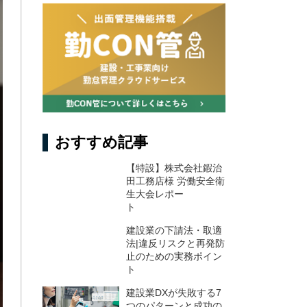
おすすめ記事
【特設】株式会社鍜治
田工務店様 労働安全衛
生大会レポー
ト
建設業の下請法・取適
法|違反リスクと再発防
止のための実務ポイン
ト
建設業DXが失敗する7
つのパターンと成功の