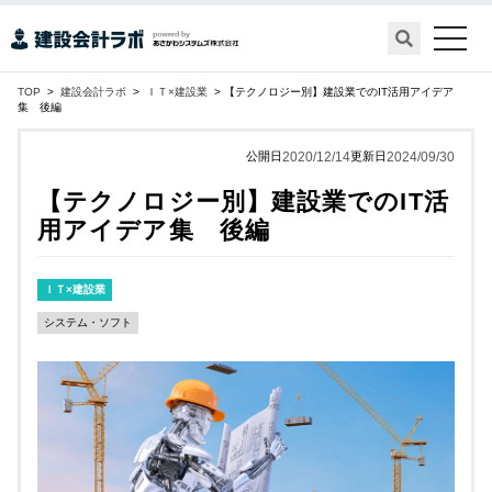
toggle
naviga
TOP
>
建設会計ラボ
>
ＩＴ×建設業
> 【テクノロジー別】建設業でのIT活用アイデア
集 後編
公開日
2020/12/14
更新日
2024/09/30
【テクノロジー別】建設業でのIT活
用アイデア集 後編
ＩＴ×建設業
システム・ソフト