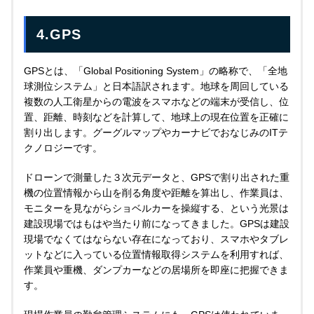
4.GPS
GPSとは、「Global Positioning System」の略称で、「全地
球測位システム」と日本語訳されます。地球を周回している
複数の人工衛星からの電波をスマホなどの端末が受信し、位
置、距離、時刻などを計算して、地球上の現在位置を正確に
割り出します。グーグルマップやカーナビでおなじみのITテ
クノロジーです。
ドローンで測量した３次元データと、GPSで割り出された重
機の位置情報から山を削る角度や距離を算出し、作業員は、
モニターを見ながらショベルカーを操縦する、という光景は
建設現場ではもはや当たり前になってきました。GPSは建設
現場でなくてはならない存在になっており、スマホやタブレ
ットなどに入っている位置情報取得システムを利用すれば、
作業員や重機、ダンプカーなどの居場所を即座に把握できま
す。