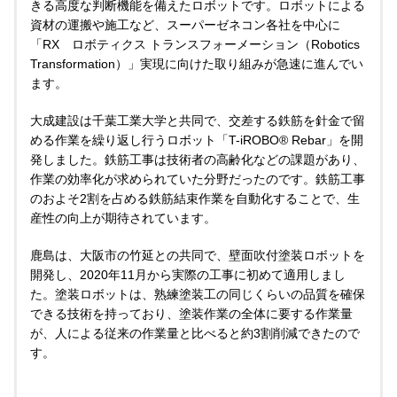
きる高度な判断機能を備えたロボットです。ロボットによる
資材の運搬や施工など、スーパーゼネコン各社を中心に
「RX ロボティクス トランスフォーメーション（Robotics
Transformation）」実現に向けた取り組みが急速に進んでい
ます。
大成建設は千葉工業大学と共同で、交差する鉄筋を針金で留
める作業を繰り返し行うロボット「T-iROBO® Rebar」を開
発しました。鉄筋工事は技術者の高齢化などの課題があり、
作業の効率化が求められていた分野だったのです。鉄筋工事
のおよそ2割を占める鉄筋結束作業を自動化することで、生
産性の向上が期待されています。
鹿島は、大阪市の竹延との共同で、壁面吹付塗装ロボットを
開発し、2020年11月から実際の工事に初めて適用しまし
た。塗装ロボットは、熟練塗装工の同じくらいの品質を確保
できる技術を持っており、塗装作業の全体に要する作業量
が、人による従来の作業量と比べると約3割削減できたので
す。