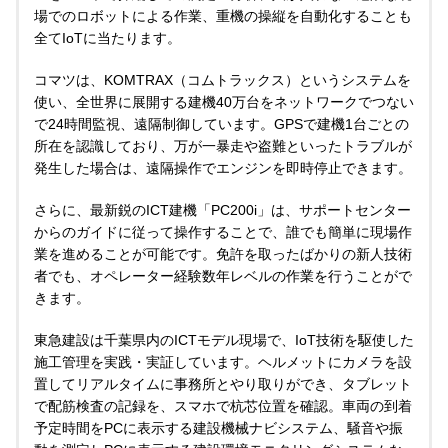
場でのロボットによる作業、重機の操縦を自動化することも
全てIoTに当たります。
コマツは、KOMTRAX（コムトラックス）というシステムを
使い、全世界に展開する建機40万台をネットワークでつない
で24時間監視、遠隔制御しています。GPSで建機1台ごとの
所在を認識しており、万が一暴走や盗難といったトラブルが
発生した場合は、遠隔操作でエンジンを即時停止できます。
さらに、最新鋭のICT建機「PC200i」は、サポートセンター
からのガイドに従って操作することで、誰でも簡単に現場作
業を進めることが可能です。免許を取ったばかりの新人技術
者でも、オペレーター経験数年レベルの作業を行うことがで
きます。
東急建設は千葉県内のICTモデル現場で、IoT技術を駆使した
施工管理を実践・実証しています。ヘルメットにカメラを設
置してリアルタイムに事務所とやり取りができ、タブレット
で配筋検査の記録を、スマホで杭芯位置を確認。車両の到着
予定時間をPCに表示する建設機械ナビシステム、騒音や振