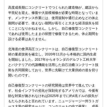
高度成長期にコンクリートでつくられた建造物が、建設から
半世紀を迎え、修復や大規模補修が必要な時期となっていま
す。メンテナンス作業には、使用規制や通行止めなどの休止
期間が必要で、使えない期間が長引くと大きな経済損失を招
くことになりかねません。しかし、自己修復型コンクリート
であれば使用したままの状態で修復できるため、休止期間を
設ける必要はありません。
北海道の會澤高圧コンクリートは、自己修復型コンクリート
材の量産技術を確立し、2020年11月から本格的に国内生産
を開始しました。2017年からオランダのデルフト工科大学
とバクテリアの代謝機能を活用した自己治癒コンクリート技
術を共同開発しており、世界に先駆けて大量供給の道を切り
開いたのです。
自己修復型コンクリートの研究開発は世界中で進んでいま
す。社会インフラの劣化が深刻化するアメリカでは、今後有
効な対策が施されなければ2025年までに約4兆ドルの損失が
もたらされると言われています。ニュージャージー州ラトガ
ース大学の研究チームは、コンクリートの中で発芽し、成長