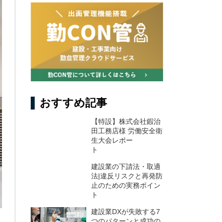
おすすめ記事
【特設】株式会社鍜治
田工務店様 労働安全衛
生大会レポー
ト
建設業の下請法・取適
法|違反リスクと再発防
止のための実務ポイン
ト
建設業DXが失敗する7
つのパターンと成功の