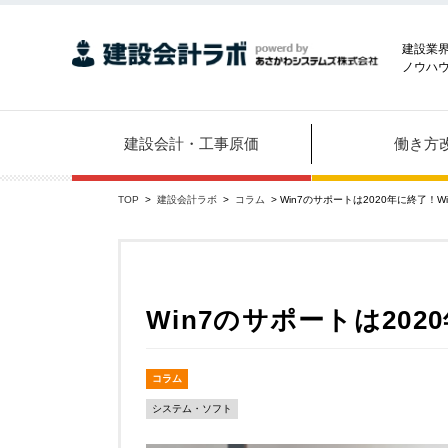
建設業
ノウハ
建設会計・工事原価
働き方
TOP
>
建設会計ラボ
>
コラム
> Win7のサポートは2020年に終了！W
Win7のサポートは202
コラム
システム・ソフト