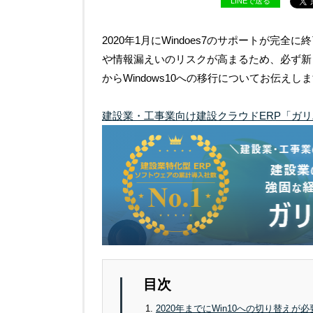
LINEで送る
2020年1月にWindoes7のサポートが
や情報漏えいのリスクが高まるため、必ず新し
からWindows10への移行についてお伝えし
建設業・工事業向け建設クラウドERP「ガ
目次
2020年までにWin10への切り替えが必