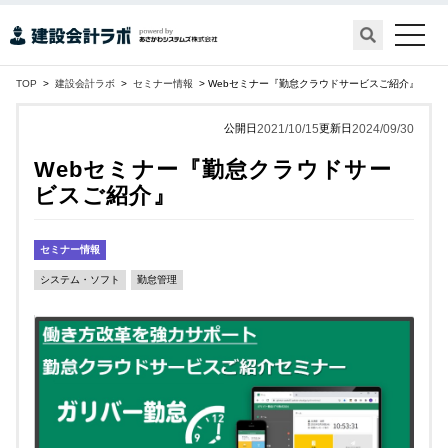
toggle
naviga
TOP
>
建設会計ラボ
>
セミナー情報
> Webセミナー『勤怠クラウドサービスご紹介』
公開日
2021/10/15
更新日
2024/09/30
Webセミナー『勤怠クラウドサー
ビスご紹介』
セミナー情報
システム・ソフト
勤怠管理