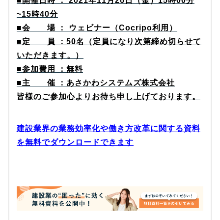
■開催日時 ： 2021年11月26日（金）15時00分
~15時40分
■会 場 ： ウェビナー（Cocripo利用）
■定 員 ：50名（定員になり次第締め切らせて
いただきます。）
■参加費用 ：無料
■主 催 ：あさかわシステムズ株式会社
皆様のご参加心よりお待ち申し上げております。
建設業界の業務効率化や働き⽅改⾰に関する資料
を無料でダウンロードできます