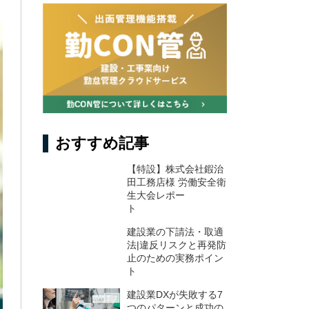
おすすめ記事
【特設】株式会社鍜治
田工務店様 労働安全衛
生大会レポー
ト
建設業の下請法・取適
法|違反リスクと再発防
止のための実務ポイン
ト
建設業DXが失敗する7
つのパターンと成功の