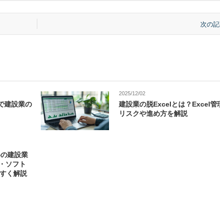
次の記
2025/12/02
」で建設業の
建設業の脱Excelとは？Excel
リスクや進め方を解説
めの建設業
・ソフト
やすく解説