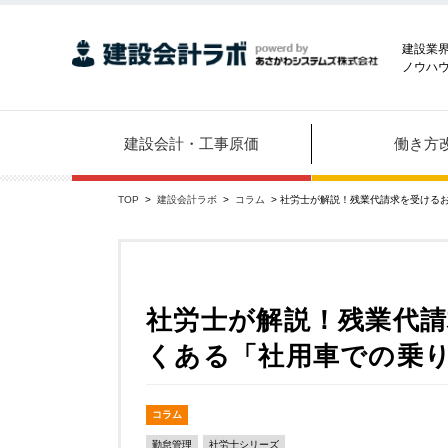
建設業
ノウハ
建設会計・工事原価
働き方
TOP
>
建設会計ラボ
>
コラム
> 社労士が解説！残業代請求を受ける
社労士が解説！残業代
くある「社用車での乗
コラム
勤怠管理
社労士シリーズ