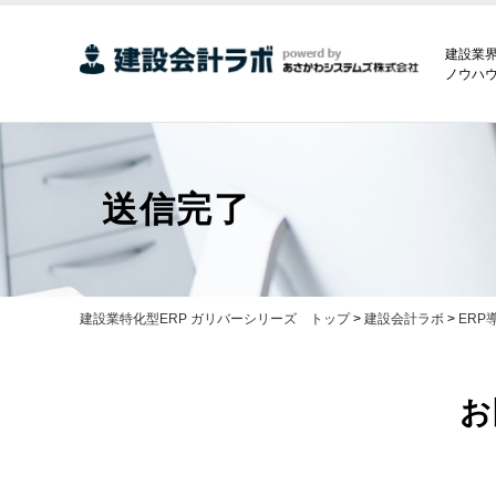
建設業
ノウハ
送信完了
建設業特化型ERP ガリバーシリーズ トップ
>
建設会計ラボ
>
ER
お